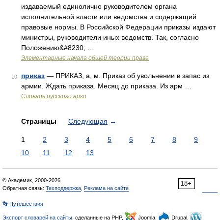
издаваемый единолично руководителем органа
исполнительной власти или ведомства и содержащий
правовые нормы. В Российской Федерации приказы издают
министры, руководители иных ведомств. Так, согласно
Положению&#8230; …
Элементарные начала общей теории права
приказ
— ПРИКАЗ, а, м. Приказ об увольнении в запас из
10
армии. Ждать приказа. Месяц до приказа. Из арм …
Словарь русского арго
Страницы
Следующая
→
1
2
3
4
5
6
7
8
9
10
11
12
13
© Академик, 2000-2026
18+
Обратная связь:
Техподдержка
,
Реклама на сайте
👣 Путешествия
Экспорт словарей на сайты
, сделанные на PHP,
Joomla,
Drupal,