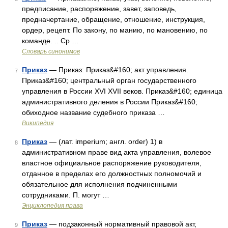
предписание, распоряжение, завет, заповедь,
предначертание, обращение, отношение, инструкция,
ордер, рецепт. По закону, по манию, по мановению, по
команде. .. Ср …
Словарь синонимов
Приказ
— Приказ: Приказ&#160; акт управления.
7
Приказ&#160; центральный орган государственного
управления в России XVI XVII веков. Приказ&#160; единица
административного деления в России Приказ&#160;
обиходное название судебного приказа …
Википедия
Приказ
— (лат. imperium; англ. order) 1) в
8
административном праве вид акта управления, волевое
властное официальное распоряжение руководителя,
отданное в пределах его должностных полномочий и
обязательное для исполнения подчиненными
сотрудниками. П. могут …
Энциклопедия права
Приказ
— подзаконный нормативный правовой акт,
9