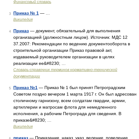
Финансовый словарь
Приказ № 1
— …
3
Википедия
Приказ
— документ, обязательный для выполнения
4
организацией (должностным лицом). Источник: МДС 12
37.2007: Рекомендации по ведению документооборота в
строительной организации Приказ правовой акт,
издаваемый руководителем организации в целях
реализации ее&#8230; …
Словарь-справочник терминов нормативно-технической
документации
Приказ №1
— Приказ № 1 был принят Петроградским
5
Советом поздно вечером 1 марта 1917 г. Он был адресован
столичному гарнизону, всем солдатам гвардии, армии,
артиллерии и матросам флота для немедленного
исполнения, а рабочим Петрограда для сведения. В
приказе&#8230; …
Википедия
приказ
— Приказание, наказ, указ, веление, повеление,
6